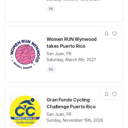
5K
Women RUN Wynwood
takes Puerto Rico
San Juan
,
PR
View details for race
Women RUN W
Saturday, March 6th, 2027
5K
Gran Fondo Cycling
Challenge Puerto Rico
View details for race
San Juan
,
PR
Gran Fondo C
Sunday, November 15th, 2026