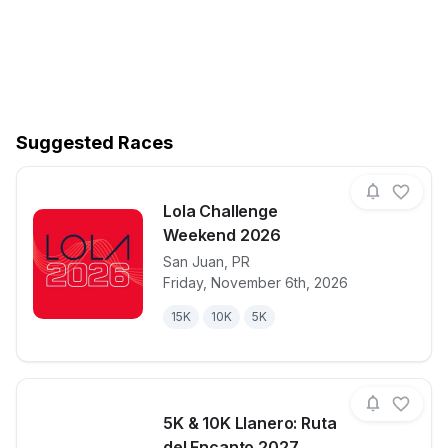
Suggested Races
Lola Challenge
Weekend 2026
San Juan
,
PR
View details for race
Lola Challe
Friday, November 6th, 2026
15K
10K
5K
5K & 10K Llanero: Ruta
del Encanto 2027