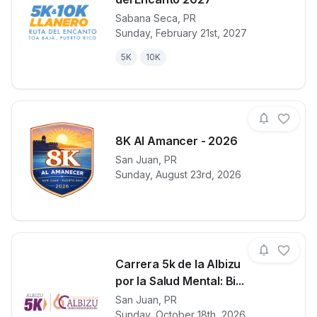
Sabana Seca
,
PR
View details for race
5K & 10K Lla
Sunday, February 21st, 2027
5K
10K
8K Al Amancer - 2026
San Juan
,
PR
View details for race
8K Al Amance
Sunday, August 23rd, 2026
Carrera 5k de la Albizu
por la Salud Mental: Bi...
San Juan
,
PR
View details for race
Carrera 5k de
Sunday, October 18th, 2026